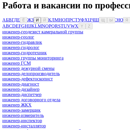
Работа и вакансии по професс
А
Б
В
Г
Д
Е
Ж
З
К
Л
М
Н
О
П
Р
С
Т
У
Ф
Х
Ц
Ч
Ш
Э
Ю
Ё
И
Й
Щ
Ы
Я
A
B
C
D
E
F
G
H
I
J
K
L
M
N
O
P
Q
R
S
T
U
V
W
X
Y
Z
инженер-геодезист камеральной группы
инженер-геолог
инженер-гидравлик
инженер-гидролог
инженер-гидротехник
инженер группы мониторинга
инженер ГСМ
инженер дежурной смены
инженер-делопроизводитель
инженер-дефектоскопист
инженер-диагност
инженер-дизайнер
инженер-диспетчер
инженер договорного отдела
инженер ЖКХ
инженер-замерщик
инженер-измеритель
инженер-инспектор
инженер-инсталлятор