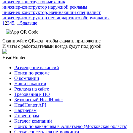
инженер конструктор-механик
инженер-конструктор наружной рекламы
инженер-конструктор, начинающий специалист
инженер-конструктор нестандартного оборудования
1
2
3
4
5
...
15
дальше
Сканируйте QR-код, чтобы скачать приложение
И чаты с работодателями всегда будут под рукой
HeadHunter
Размещение вакансий
Поиск по резюме
О компании
Наши вакансии
Реклама на сайте
Требования к ПО
Безопасный HeadHunter
HeadHunter API
Партнерам
Инвесторам
Каталог компаний
Поиск по вакансиям в Алпатьево (Московская область)
Сетка: соцсеть для нетворкинга