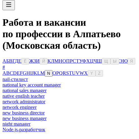
Работа и вакансии
по профессии в Алпатьево
(Московская область)
А
Б
В
Г
Д
Е
Ж
З
И
К
Л
М
Н
О
П
Р
С
Т
У
Ф
Х
Ц
Ч
Ш
Э
Ю
Ё
Й
Щ
Ы
Я
#
A
B
C
D
E
F
G
H
I
J
K
L
M
O
P
Q
R
S
T
U
V
W
X
N
Y
Z
nail-стилист
national key account manager
national sales manager
native english teacher
network administrator
network engineer
new business director
new business manager
night manager
Node.js-разработчик