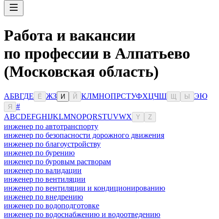
Работа и вакансии
по профессии в Алпатьево
(Московская область)
А
Б
В
Г
Д
Е
Ж
З
К
Л
М
Н
О
П
Р
С
Т
У
Ф
Х
Ц
Ч
Ш
Э
Ю
Ё
И
Й
Щ
Ы
#
Я
A
B
C
D
E
F
G
H
I
J
K
L
M
N
O
P
Q
R
S
T
U
V
W
X
Y
Z
инженер по автотранспорту
инженер по безопасности дорожного движения
инженер по благоустройству
инженер по бурению
инженер по буровым растворам
инженер по валидации
инженер по вентиляции
инженер по вентиляции и кондиционированию
инженер по внедрению
инженер по водоподготовке
инженер по водоснабжению и водоотведению