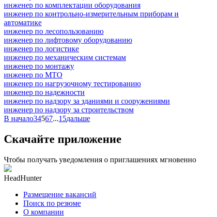
инженер по комплектации оборудования
инженер по контрольно-измерительным приборам и
автоматике
инженер по лесопользованию
инженер по лифтовому оборудованию
инженер по логистике
инженер по механическим системам
инженер по монтажу
инженер по МТО
инженер по нагрузочному тестированию
инженер по надежности
инженер по надзору за зданиями и сооружениями
инженер по надзору за строительством
В начало
3
4
5
6
7
...
15
дальше
Скачайте приложение
Чтобы получать уведомления о приглашениях мгновенно
HeadHunter
Размещение вакансий
Поиск по резюме
О компании