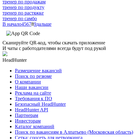
тренер по продажам
тренер по продукту
тренер по растяжке
тренер по самбо
В начало
4
5
6
7
8
9
дальше
Сканируйте QR-код, чтобы скачать приложение
И чаты с работодателями всегда будут под рукой
HeadHunter
Размещение вакансий
Поиск по резюме
О компании
Наши вакансии
Реклама на сайте
Требования к ПО
Безопасный HeadHunter
HeadHunter API
Партнерам
Инвесторам
Каталог компаний
Поиск по вакансиям в Алпатьево (Московская область)
Сетка: соцсеть для нетворкинга