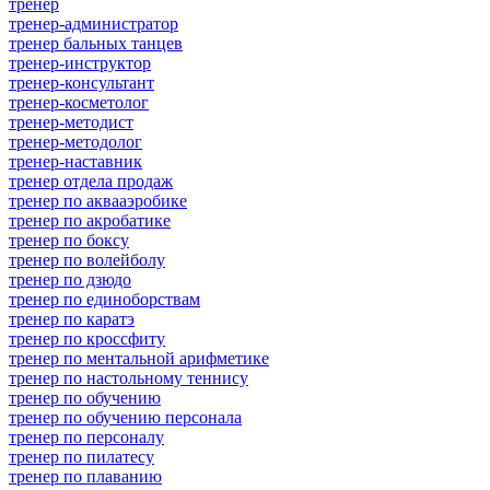
тренер
тренер-администратор
тренер бальных танцев
тренер-инструктор
тренер-консультант
тренер-косметолог
тренер-методист
тренер-методолог
тренер-наставник
тренер отдела продаж
тренер по аквааэробике
тренер по акробатике
тренер по боксу
тренер по волейболу
тренер по дзюдо
тренер по единоборствам
тренер по каратэ
тренер по кроссфиту
тренер по ментальной арифметике
тренер по настольному теннису
тренер по обучению
тренер по обучению персонала
тренер по персоналу
тренер по пилатесу
тренер по плаванию