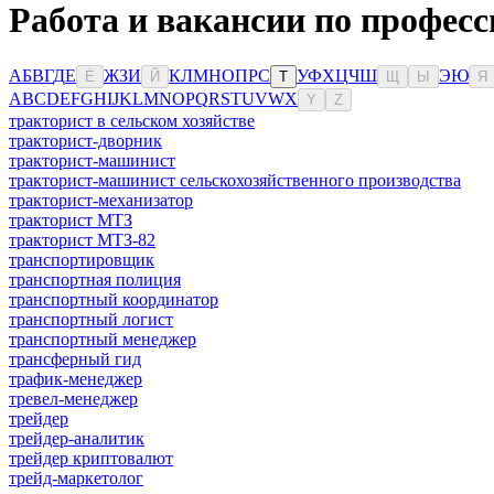
Работа и вакансии по професс
А
Б
В
Г
Д
Е
Ж
З
И
К
Л
М
Н
О
П
Р
С
У
Ф
Х
Ц
Ч
Ш
Э
Ю
Ё
Й
Т
Щ
Ы
Я
A
B
C
D
E
F
G
H
I
J
K
L
M
N
O
P
Q
R
S
T
U
V
W
X
Y
Z
тракторист в сельском хозяйстве
тракторист-дворник
тракторист-машинист
тракторист-машинист сельскохозяйственного производства
тракторист-механизатор
тракторист МТЗ
тракторист МТЗ-82
транспортировщик
транспортная полиция
транспортный координатор
транспортный логист
транспортный менеджер
трансферный гид
трафик-менеджер
тревел-менеджер
трейдер
трейдер-аналитик
трейдер криптовалют
трейд-маркетолог