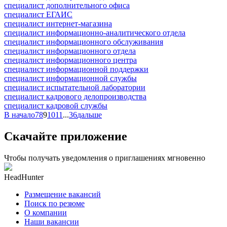
специалист дополнительного офиса
специалист ЕГАИС
специалист интернет-магазина
специалист информационно-аналитического отдела
специалист информационного обслуживания
специалист информационного отдела
специалист информационного центра
специалист информационной поддержки
специалист информационной службы
специалист испытательной лаборатории
специалист кадрового делопроизводства
специалист кадровой службы
В начало
7
8
9
10
11
...
36
дальше
Скачайте приложение
Чтобы получать уведомления о приглашениях мгновенно
HeadHunter
Размещение вакансий
Поиск по резюме
О компании
Наши вакансии