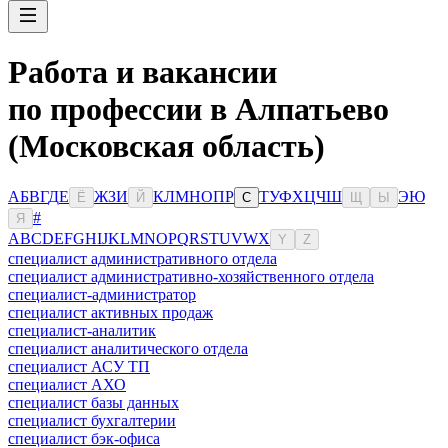
Работа и вакансии
по профессии в Алпатьево
(Московская область)
А
Б
В
Г
Д
Е
Ж
З
И
К
Л
М
Н
О
П
Р
Т
У
Ф
Х
Ц
Ч
Ш
Э
Ю
Ё
Й
С
Щ
Ы
#
Я
A
B
C
D
E
F
G
H
I
J
K
L
M
N
O
P
Q
R
S
T
U
V
W
X
Y
Z
специалист административного отдела
специалист административно-хозяйственного отдела
специалист-администратор
специалист активных продаж
специалист-аналитик
специалист аналитического отдела
специалист АСУ ТП
специалист АХО
специалист базы данных
специалист бухгалтерии
специалист бэк-офиса