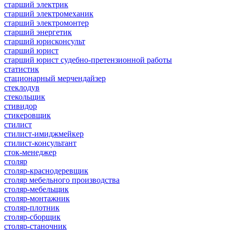
старший электрик
старший электромеханик
старший электромонтер
старший энергетик
старший юрисконсульт
старший юрист
старший юрист судебно-претензионной работы
статистик
стационарный мерчендайзер
стеклодув
стекольщик
стивидор
стикеровщик
стилист
стилист-имиджмейкер
стилист-консультант
сток-менеджер
столяр
столяр-краснодеревщик
столяр мебельного производства
столяр-мебельщик
столяр-монтажник
столяр-плотник
столяр-сборщик
столяр-станочник