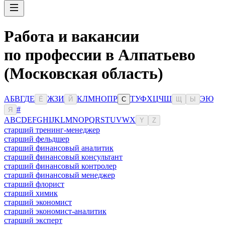
Работа и вакансии
по профессии в Алпатьево
(Московская область)
А
Б
В
Г
Д
Е
Ж
З
И
К
Л
М
Н
О
П
Р
Т
У
Ф
Х
Ц
Ч
Ш
Э
Ю
Ё
Й
С
Щ
Ы
#
Я
A
B
C
D
E
F
G
H
I
J
K
L
M
N
O
P
Q
R
S
T
U
V
W
X
Y
Z
старший тренинг-менеджер
старший фельдшер
старший финансовый аналитик
старший финансовый консультант
старший финансовый контролер
старший финансовый менеджер
старший флорист
старший химик
старший экономист
старший экономист-аналитик
старший эксперт