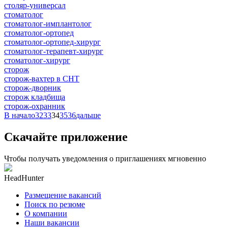
столяр-универсал
стоматолог
стоматолог-имплантолог
стоматолог-ортопед
стоматолог-ортопед-хирург
стоматолог-терапевт-хирург
стоматолог-хирург
сторож
сторож-вахтер в СНТ
сторож-дворник
сторож кладбища
сторож-охранник
В начало
32
33
34
35
36
дальше
Скачайте приложение
Чтобы получать уведомления о приглашениях мгновенно
HeadHunter
Размещение вакансий
Поиск по резюме
О компании
Наши вакансии