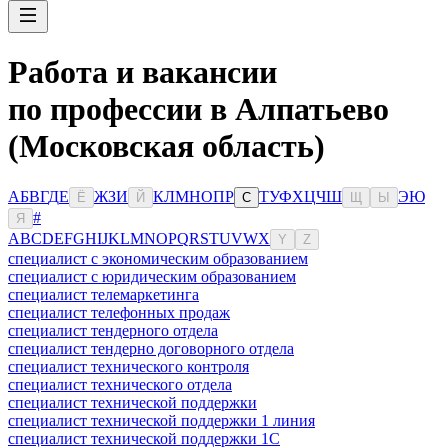
Работа и вакансии
по профессии в Алпатьево
(Московская область)
А
Б
В
Г
Д
Е
Ж
З
И
К
Л
М
Н
О
П
Р
Т
У
Ф
Х
Ц
Ч
Ш
Э
Ю
Ё
Й
С
Щ
Ы
#
Я
A
B
C
D
E
F
G
H
I
J
K
L
M
N
O
P
Q
R
S
T
U
V
W
X
Y
Z
специалист с экономическим образованием
специалист с юридическим образованием
специалист телемаркетинга
специалист телефонных продаж
специалист тендерного отдела
специалист тендерно договорного отдела
специалист технического контроля
специалист технического отдела
специалист технической поддержки
специалист технической поддержки 1 линия
специалист технической поддержки 1С