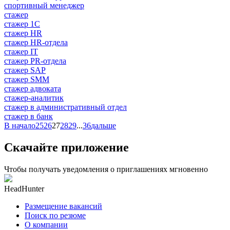
спортивный менеджер
стажер
стажер 1С
стажер HR
стажер HR-отдела
стажер IT
стажер PR-отдела
стажер SAP
стажер SMM
стажер адвоката
стажер-аналитик
стажер в административный отдел
стажер в банк
В начало
25
26
27
28
29
...
36
дальше
Скачайте приложение
Чтобы получать уведомления о приглашениях мгновенно
HeadHunter
Размещение вакансий
Поиск по резюме
О компании