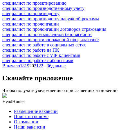
специалист по проектированию
специалист по производственному учету
специалист по производству
специалист по производству наружной рекламы
специалист по пролонгации
специалист по пролонгации договоров страхования
специалист по промышленной безопасности
специалист по противопожарной профилактике
специалист по работе в социальных сетях
специалист по работе на ПК
специалист по работе с VIP-клиентами
специалист по работе с абонентами
В начало
18
19
20
21
22
...
36
дальше
Скачайте приложение
Чтобы получать уведомления о приглашениях мгновенно
HeadHunter
Размещение вакансий
Поиск по резюме
О компании
Наши вакансии