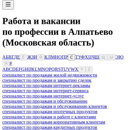
Работа и вакансии
по профессии в Алпатьево
(Московская область)
А
Б
В
Г
Д
Е
Ж
З
И
К
Л
М
Н
О
П
Р
Т
У
Ф
Х
Ц
Ч
Ш
Э
Ю
Ё
Й
С
Щ
Ы
#
Я
A
B
C
D
E
F
G
H
I
J
K
L
M
N
O
P
Q
R
S
T
U
V
W
X
Y
Z
специалист по продажам жилой недвижимости
специалист по продажам и закрытию сделок
специалист по продажам интернет-рекламы
специалист по продажам интернет-сервиса
специалист по продажам интернет-услуг
специалист по продажам и обслуживанию
специалист по продажам и обслуживанию клиентов
специалист по продажам ипотечных продуктов
специалист по продажам и работе с клиентами
специалист по продажам корпоративным клиентам
специалист по продажам кредитных продуктов