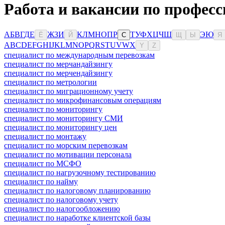
Работа и вакансии по професс
А
Б
В
Г
Д
Е
Ж
З
И
К
Л
М
Н
О
П
Р
Т
У
Ф
Х
Ц
Ч
Ш
Э
Ю
Ё
Й
С
Щ
Ы
Я
A
B
C
D
E
F
G
H
I
J
K
L
M
N
O
P
Q
R
S
T
U
V
W
X
Y
Z
специалист по международным перевозкам
специалист по мерчандайзингу
специалист по мерчендайзингу
специалист по метрологии
специалист по миграционному учету
специалист по микрофинансовым операциям
специалист по мониторингу
специалист по мониторингу СМИ
специалист по мониторингу цен
специалист по монтажу
специалист по морским перевозкам
специалист по мотивации персонала
специалист по МСФО
специалист по нагрузочному тестированию
специалист по найму
специалист по налоговому планированию
специалист по налоговому учету
специалист по налогообложению
специалист по наработке клиентской базы