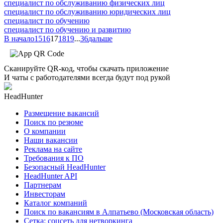
специалист по обслуживанию физических лиц
специалист по обслуживанию юридических лиц
специалист по обучению
специалист по обучению и развитию
В начало
15
16
17
18
19
...
36
дальше
Сканируйте QR-код, чтобы скачать приложение
И чаты с работодателями всегда будут под рукой
HeadHunter
Размещение вакансий
Поиск по резюме
О компании
Наши вакансии
Реклама на сайте
Требования к ПО
Безопасный HeadHunter
HeadHunter API
Партнерам
Инвесторам
Каталог компаний
Поиск по вакансиям в Алпатьево (Московская область)
Сетка: соцсеть для нетворкинга