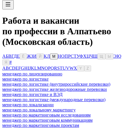
Работа и вакансии
по профессии в Алпатьево
(Московская область)
А
Б
В
Г
Д
Е
Ж
З
И
К
Л
Н
О
П
Р
С
Т
У
Ф
Х
Ц
Ч
Ш
Э
Ю
Ё
Й
М
Щ
Ы
#
Я
A
B
C
D
E
F
G
H
I
J
K
L
M
N
O
P
Q
R
S
T
U
V
W
X
Y
Z
менеджер по лицензированию
менеджер по логистике
менеджер по логистике (внутрироссийские перевозки)
менеджер по логистике железнодорожные перевозки
менеджер по логистике и ВЭД
менеджер по логистике (международные перевозки)
менеджер по локализации
менеджер по локальному маркетингу
менеджер по маркетинговым исследованиям
менеджер по маркетинговым коммуникациям
менеджер по маркетинговым проектам