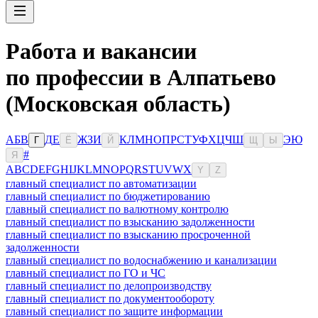
Работа и вакансии
по профессии в Алпатьево
(Московская область)
А
Б
В
Д
Е
Ж
З
И
К
Л
М
Н
О
П
Р
С
Т
У
Ф
Х
Ц
Ч
Ш
Э
Ю
Г
Ё
Й
Щ
Ы
#
Я
A
B
C
D
E
F
G
H
I
J
K
L
M
N
O
P
Q
R
S
T
U
V
W
X
Y
Z
главный специалист по автоматизации
главный специалист по бюджетированию
главный специалист по валютному контролю
главный специалист по взысканию задолженности
главный специалист по взысканию просроченной
задолженности
главный специалист по водоснабжению и канализации
главный специалист по ГО и ЧС
главный специалист по делопроизводству
главный специалист по документообороту
главный специалист по защите информации