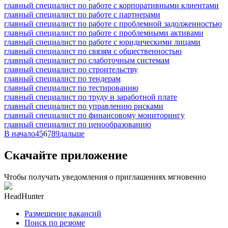
главный специалист по работе с корпоративными клиентами
главный специалист по работе с партнерами
главный специалист по работе с проблемной задолженностью
главный специалист по работе с проблемными активами
главный специалист по работе с юридическими лицами
главный специалист по связям с общественностью
главный специалист по слаботочным системам
главный специалист по строительству
главный специалист по тендерам
главный специалист по тестированию
главный специалист по труду и заработной плате
главный специалист по управлению рисками
главный специалист по финансовому мониторингу
главный специалист по ценообразованию
В начало
4
5
6
7
8
9
дальше
Скачайте приложение
Чтобы получать уведомления о приглашениях мгновенно
HeadHunter
Размещение вакансий
Поиск по резюме