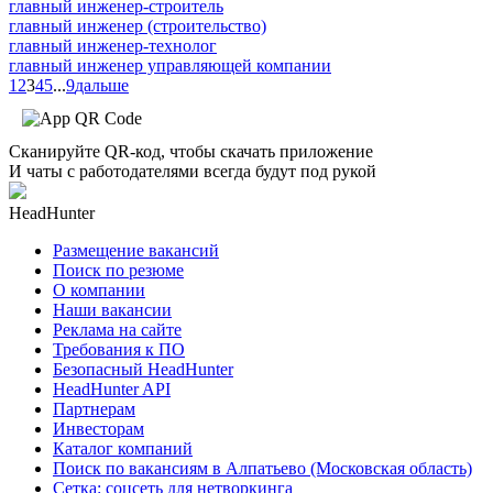
главный инженер-строитель
главный инженер (строительство)
главный инженер-технолог
главный инженер управляющей компании
1
2
3
4
5
...
9
дальше
Сканируйте QR-код, чтобы скачать приложение
И чаты с работодателями всегда будут под рукой
HeadHunter
Размещение вакансий
Поиск по резюме
О компании
Наши вакансии
Реклама на сайте
Требования к ПО
Безопасный HeadHunter
HeadHunter API
Партнерам
Инвесторам
Каталог компаний
Поиск по вакансиям в Алпатьево (Московская область)
Сетка: соцсеть для нетворкинга