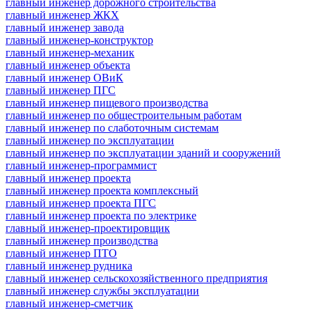
главный инженер дорожного строительства
главный инженер ЖКХ
главный инженер завода
главный инженер-конструктор
главный инженер-механик
главный инженер объекта
главный инженер ОВиК
главный инженер ПГС
главный инженер пищевого производства
главный инженер по общестроительным работам
главный инженер по слаботочным системам
главный инженер по эксплуатации
главный инженер по эксплуатации зданий и сооружений
главный инженер-программист
главный инженер проекта
главный инженер проекта комплексный
главный инженер проекта ПГС
главный инженер проекта по электрике
главный инженер-проектировщик
главный инженер производства
главный инженер ПТО
главный инженер рудника
главный инженер сельскохозяйственного предприятия
главный инженер службы эксплуатации
главный инженер-сметчик