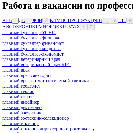
Работа и вакансии по професс
А
Б
В
Д
Е
Ж
З
И
К
Л
М
Н
О
П
Р
С
Т
У
Ф
Х
Ц
Ч
Ш
Э
Ю
Г
Ё
Й
Щ
Ы
Я
A
B
C
D
E
F
G
H
I
J
K
L
M
N
O
P
Q
R
S
T
U
V
W
X
Y
Z
главный бухгалтер УСНО
главный бухгалтер филиала
главный бухгалтер-финансист
главный бухгалтер холдинга
главный бухгалтер-экономист
главный ветеринарный врач
главный ветеринарный врач КРС
главный врач
главный врач санатория
главный врач стоматологической клиники
главный геодезист
главный геолог
главный горняк
главный дизайнер
главный диспетчер
главный зоотехник
главный зоотехник-селекционер
главный инженер
главный инженер директор по строительству