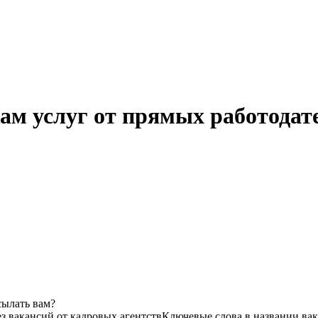
ам услуг от прямых работодат
сылать вам?
ез вакансий от кадровых агентств
Ключевые слова в названии вак