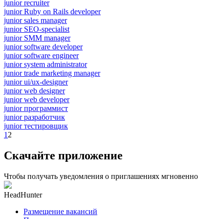
junior recruiter
junior Ruby on Rails developer
junior sales manager
junior SEO-specialist
junior SMM manager
junior software developer
junior software engineer
junior system administrator
junior trade marketing manager
junior ui/ux-designer
junior web designer
junior web developer
junior программист
junior разработчик
junior тестировщик
1
2
Скачайте приложение
Чтобы получать уведомления о приглашениях мгновенно
HeadHunter
Размещение вакансий