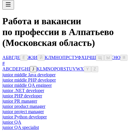
Работа и вакансии
по профессии в Алпатьево
(Московская область)
А
Б
В
Г
Д
Е
Ж
З
И
К
Л
М
Н
О
П
Р
С
Т
У
Ф
Х
Ц
Ч
Ш
Э
Ю
Ё
Й
Щ
Ы
Я
#
A
B
C
D
E
F
G
H
I
K
L
M
N
O
P
Q
R
S
T
U
V
W
X
J
Y
Z
junior middle Java developer
junior middle PHP developer
junior middle QA engineer
junior .NET developer
junior PHP developer
junior PR manager
junior product manager
junior project manager
junior Python developer
junior QA
junior QA specialist