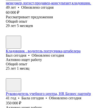
менеджер,логист,продавец-консультант,кладовщик.
49
лет
•
Обновлено
сегодня
60 000
₽
Рассматривает предложения
Общий опыт
29
лет
5
месяцев
Кладовщик . водитель погрузчика,штабелера
Был
сегодня
•
Обновлено
сегодня
Активно ищет работу
Общий опыт
25
лет
1
месяц
Руководитель учебного центра, HR Бизнес партнёр
41
год
•
Была
сегодня
•
Обновлено
сегодня
350 000
₽
Активно ищет работу