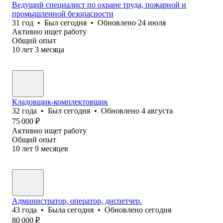
Ведущий специалист по охране труда, пожарной и
промышленной безопасности
31
год
•
Был
сегодня
•
Обновлено
24 июля
Активно ищет работу
Общий опыт
10
лет
3
месяца
Кладовщик-комплектовщик
32
года
•
Был
сегодня
•
Обновлено
4 августа
75 000
₽
Активно ищет работу
Общий опыт
10
лет
9
месяцев
Администратор, оператор, диспетчер.
43
года
•
Была
сегодня
•
Обновлено
сегодня
80 000
₽