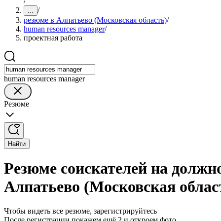
/
/
...
резюме в Алпатьево (Московская область)
/
human resources manager
/
проектная работа
human resources manager
Резюме
Найти
Резюме соискателей на должно
Алпатьево (Московская облас
Чтобы видеть все резюме, зарегистрируйтесь
После регистрации покажем ещё 2 и откроем фото