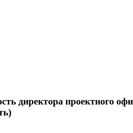
ость директора проектного офи
ть)