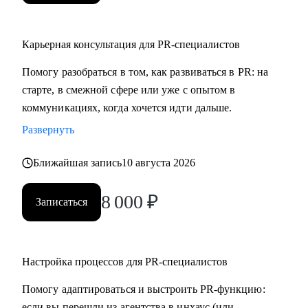
осознанный и эффективный карьерный трек
• Специалистам из смежных индустрий, рассматривающим
Карьерная консультация для PR-специалистов
переход в PR
• Тем, кто недавно вступил в новую роль – и хочет быстрее
Помогу разобраться в том, как развиваться в PR: на
адаптироваться и обрести уверенность
старте, в смежной сфере или уже с опытом в
коммуникациях, когда хочется идти дальше.
Развернуть
Ближайшая запись
10 августа 2026
8 000
₽
Записаться
Настройка процессов для PR-специалистов
Помогу адаптироваться и выстроить PR-функцию:
если вы перешли из агентства в инхаус (или