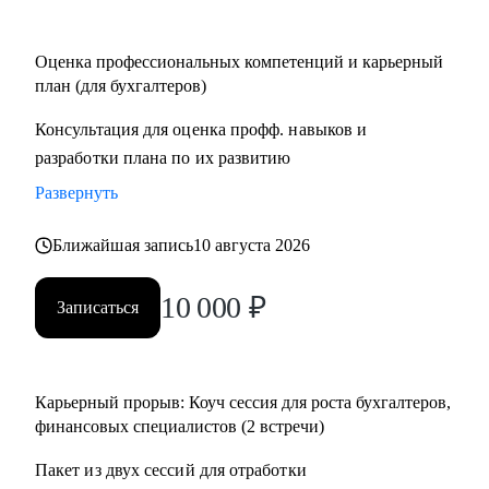
Кому могу помочь:
Оценка профессиональных компетенций и карьерный
• Финансовым директорам, желающим выйти на
план (для бухгалтеров)
качественно иной уровень дохода.
Консультация для оценка профф. навыков и
• Бухгалтерам, которые хотят вырасти до главбуха.
разработки плана по их развитию
• Главным бухгалтерам, которые "засиделись на одном
месте".
Развернуть
• Финансовым менеджерам, аналитикам, методологам и
налоговым консультантам.
Ближайшая запись
10 августа 2026
10 000
₽
Записаться
Карьерный прорыв: Коуч сессия для роста бухгалтеров,
финансовых специалистов (2 встречи)
Пакет из двух сессий для отработки