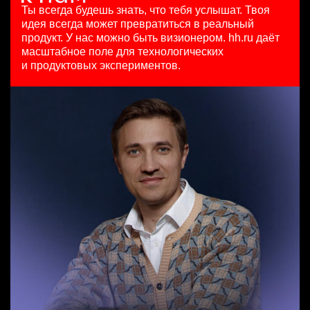
HeadHunter::Коммерческий департамент
125000 - 175000 ₽
29 июл. 2026
Ты всегда будешь знать, что тебя услышат.
Твоя
21 июл. 2026
Ярославль
450000 ₽
идея всегда может превратиться в реальный
SMM-менеджер
з/п не указана
Москва
продукт.
У нас можно быть визионером. hh.ru даёт
HeadHunter::Департамент маркетинга
Санкт-Петербург
масштабное поле для технологических
Менеджер по привлечению клиентов (B2B)
15 июл. 2026
и продуктовых экспериментов.
HeadHunter::Телефонные продажи
з/п не указана
Key Account Manager (EdTech)
вчера
Ташкент
HeadHunter::Коммерческий департамент
100000 - 137000 ₽
7 авг. 2026
Ярославль
150000 ₽
Санкт-Петербург