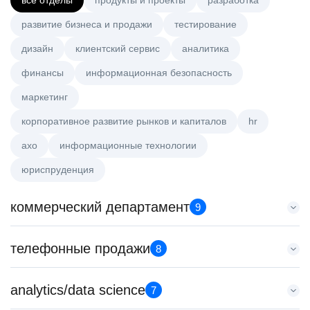
все отделы
продукты и проекты
разработка
развитие бизнеса и продажи
тестирование
дизайн
клиентский сервис
аналитика
финансы
информационная безопасность
маркетинг
корпоративное развитие рынков и капиталов
hr
axo
информационные технологии
юриспруденция
коммерческий департамент
9
Менеджер по работе с ключевыми клиентами (КАМ)
телефонные продажи
8
HeadHunter::Коммерческий департамент
6 авг. 2026
Менеджер по продажам B2B (сегмент SMB)
analytics/data science
з/п не указана
7
HeadHunter::Телефонные продажи
Москва