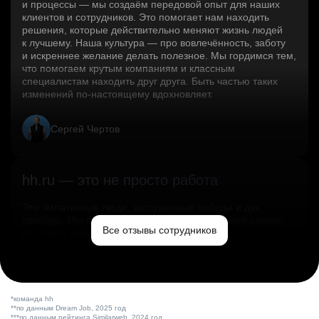
и процессы — мы создаём передовой опыт для наших
клиентов и сотрудников. Это помогает нам находить
решения, которые действительно меняют жизнь людей
к лучшему. Наша культура — про вовлечённость, заботу
и искреннее желание делать полезное. Мы гордимся тем,
что помогаем крутым компаниям и классным
специалистам находить друг друга. Быть частью таких
изменений по‑настоящему вдохновляет.
Сергей Чертов
hh.ru — это не просто работа
Это эмпатичные люди, заслуженные победы и дух
свободы. Мы помогаем миру и создаём лучший сервис
Все отзывы сотрудников
по поиску работы в стране.
Ольга Емельянова
*команда hh
**по данным Dream Job, 2025 год
***по данным рейтинга Similarweb, 2024 год