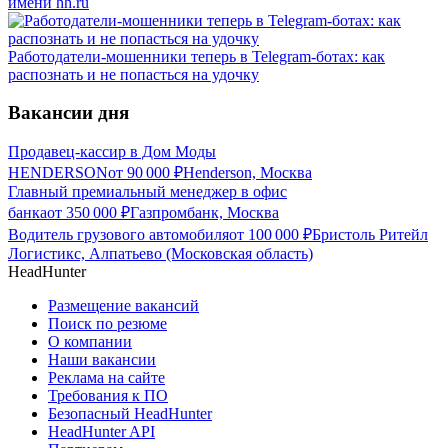
имени hh.ru
Работодатели-мошенники теперь в Telegram-ботах: как
распознать и не попасться на удочку
Вакансии дня
Продавец-кассир в Дом Моды
HENDERSON
от
90 000
₽
Henderson, Москва
Главный премиальный менеджер в офис
банка
от
350 000
₽
Газпромбанк, Москва
Водитель грузового автомобиля
от
100 000
₽
Бристоль Ритейл
Логистикс, Алпатьево (Московская область)
HeadHunter
Размещение вакансий
Поиск по резюме
О компании
Наши вакансии
Реклама на сайте
Требования к ПО
Безопасный HeadHunter
HeadHunter API