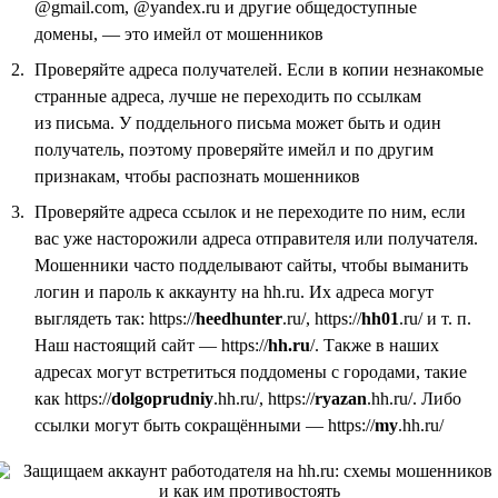
@gmail.com, @yandex.ru и другие общедоступные
домены, — это имейл от мошенников
Проверяйте адреса получателей. Если в копии незнакомые
странные адреса, лучше не переходить по ссылкам
из письма. У поддельного письма может быть и один
получатель, поэтому проверяйте имейл и по другим
признакам, чтобы распознать мошенников
Проверяйте адреса ссылок и не переходите по ним, если
вас уже насторожили адреса отправителя или получателя.
Мошенники часто подделывают сайты, чтобы выманить
логин и пароль к аккаунту на hh.ru. Их адреса могут
выглядеть так: https://
heedhunter
.ru/, https://
hh01
.ru/ и т. п.
Наш настоящий сайт — https://
hh.ru
/. Также в наших
адресах могут встретиться поддомены с городами, такие
как https://
dolgoprudniy
.hh.ru/, https://
ryazan
.hh.ru/. Либо
ссылки могут быть сокращёнными — https://
my
.hh.ru/