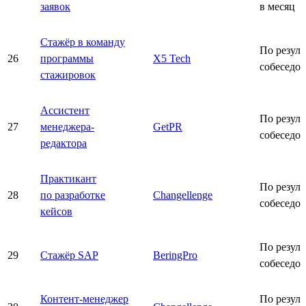
заявок
в месяц
Стажёр в команду
По резуль
26
программы
X5 Tech
собеседо
стажировок
Ассистент
По резуль
27
менеджера-
GetPR
собеседо
редактора
Практикант
По резуль
28
по разработке
Changellenge
собеседо
кейсов
По резуль
29
Стажёр SAP
BeringPro
собеседо
Контент-менеджер
По резуль