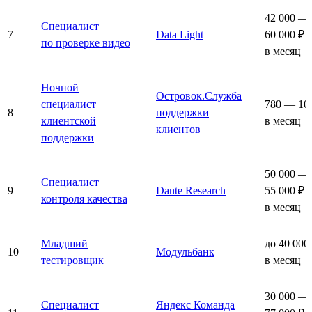
42 000 —
Специалист
7
Data Light
60 000 ₽
по проверке видео
в месяц
Ночной
Островок.Служба
специалист
780 — 10
8
поддержки
клиентской
в месяц
клиентов
поддержки
50 000 —
Специалист
9
Dante Research
55 000 ₽
контроля качества
в месяц
Младший
до 40 000
10
Модульбанк
тестировщик
в месяц
30 000 —
Специалист
Яндекс Команда