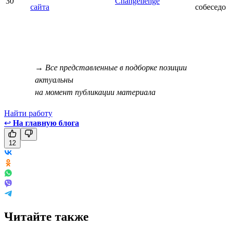
30
Changellenge
сайта
собеседо
→ Все представленные в подборке позиции
актуальны
на момент публикации материала
Найти работу
↩
На главную блога
12
Читайте также