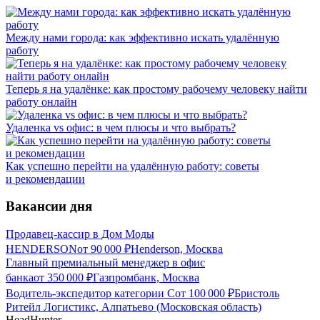
Между нами города: как эффективно искать удалённую
работу
Теперь я на удалёнке: как простому рабочему человеку найти
работу онлайн
Удаленка vs офис: в чем плюсы и что выбрать?
Как успешно перейти на удалённую работу: советы
и рекомендации
Вакансии дня
Продавец-кассир в Дом Моды
HENDERSON
от
90 000
₽
Henderson, Москва
Главный премиальный менеджер в офис
банка
от
350 000
₽
Газпромбанк, Москва
Водитель-экспедитор категории С
от
100 000
₽
Бристоль
Ритейл Логистикс, Алпатьево (Московская область)
HeadHunter