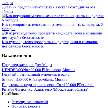
Дневник предпринимателя: как я искала сотрудника без
эйчара
Как предпринимателю самостоятельно оценить кандидата: 6
методов
Как руководителю проверить кандидата, если в компании
нет службы безопасности
Вакансии дня
Продавец-кассир в Дом Моды
HENDERSON
от
90 000
₽
Henderson, Москва
Главный премиальный менеджер в офис
банка
от
350 000
₽
Газпромбанк, Москва
Водитель-экспедитор категории С
от
100 000
₽
Бристоль
Ритейл Логистикс, Алпатьево (Московская область)
HeadHunter
Размещение вакансий
Поиск по резюме