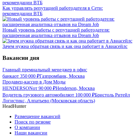
Как управлять репутацией работодателя в Сети:
рекомендации ВТБ
Новый уровень работы с репутацией работодателя:
расширенная аналитика отзывов на Dream Job
Зачем нужна обратная связь и как она работает в Авиасейлс
Вакансии дня
Главный премиальный менеджер в офис
банка
от
350 000
₽
Газпромбанк, Москва
Продавец-кассир в Дом Моды
HENDERSON
от
90 000
₽
Henderson, Москва
Водитель грузового автомобиля
от
100 000
₽
Бристоль Ритейл
Логистикс, Алпатьево (Московская область)
HeadHunter
Размещение вакансий
Поиск по резюме
О компании
Наши вакансии