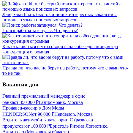
Лайфхаки hh.ru: быстрый поиск интересных вакансий с
помощью языка поисковых запросов
Поиск работы затянулся. Что делать?
Как откликаться и что говорить на собеседовании, когда
конкуренция огромная
Правда ли, что вас не берут на работу, потому что с вами что-
то не так
Вакансии дня
Главный премиальный менеджер в офис
банка
от
350 000
₽
Газпромбанк, Москва
Продавец-кассир в Дом Моды
HENDERSON
от
90 000
₽
Henderson, Москва
Водитель автомобиля категории C (развозка
продуктов)
от
100 000
₽
Бристоль Ритейл Логистикс,
Алпатьево (Московская область)