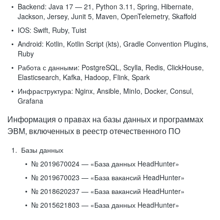
Backend:
Java 17 — 21, Python 3.11, Spring, Hibernate,
Jackson, Jersey, Junit 5, Maven, OpenTelemetry, Skaffold
IOS:
Swift, Ruby, Tuist
Android:
Kotlin, Kotlin Script (kts), Gradle Convention Plugins,
Ruby
Работа с данными:
PostgreSQL, Scylla, Redis, ClickHouse,
Elasticsearch, Kafka, Hadoop, Flink, Spark
Инфраструктура:
Nginx, Ansible, MinIo, Docker, Consul,
Grafana
Информация о правах на базы данных и программах
ЭВМ, включенных в реестр отечественного ПО
Базы данных
№ 2019670024 — «База данных HeadHunter»
№ 2019670023 — «База вакансий HeadHunter»
№ 2018620237 — «База вакансий HeadHunter»
№ 2015621803 — «База данных HeadHunter»