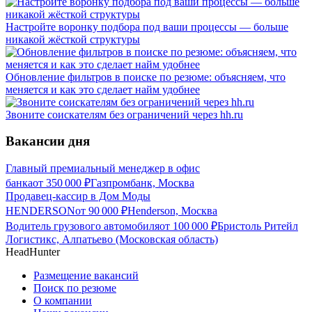
Настройте воронку подбора под ваши процессы — больше
никакой жёсткой структуры
Обновление фильтров в поиске по резюме: объясняем, что
меняется и как это сделает найм удобнее
Звоните соискателям без ограничений через hh.ru
Вакансии дня
Главный премиальный менеджер в офис
банка
от
350 000
₽
Газпромбанк, Москва
Продавец-кассир в Дом Моды
HENDERSON
от
90 000
₽
Henderson, Москва
Водитель грузового автомобиля
от
100 000
₽
Бристоль Ритейл
Логистикс, Алпатьево (Московская область)
HeadHunter
Размещение вакансий
Поиск по резюме
О компании