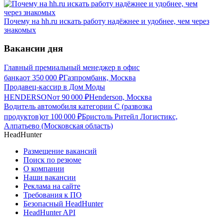
Почему на hh.ru искать работу надёжнее и удобнее, чем через
знакомых
Вакансии дня
Главный премиальный менеджер в офис
банка
от
350 000
₽
Газпромбанк, Москва
Продавец-кассир в Дом Моды
HENDERSON
от
90 000
₽
Henderson, Москва
Водитель автомобиля категории C (развозка
продуктов)
от
100 000
₽
Бристоль Ритейл Логистикс,
Алпатьево (Московская область)
HeadHunter
Размещение вакансий
Поиск по резюме
О компании
Наши вакансии
Реклама на сайте
Требования к ПО
Безопасный HeadHunter
HeadHunter API