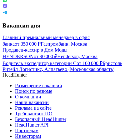
Вакансии дня
Главный премиальный менеджер в офис
банка
от
350 000
₽
Газпромбанк, Москва
Продавец-кассир в Дом Моды
HENDERSON
от
90 000
₽
Henderson, Москва
Водитель-экспедитор категории С
от
100 000
₽
Бристоль
Ритейл Логистикс, Алпатьево (Московская область)
HeadHunter
Размещение вакансий
Поиск по резюме
О компании
Наши вакансии
Реклама на сайте
Требования к ПО
Безопасный HeadHunter
HeadHunter API
Партнерам
Инвесторам