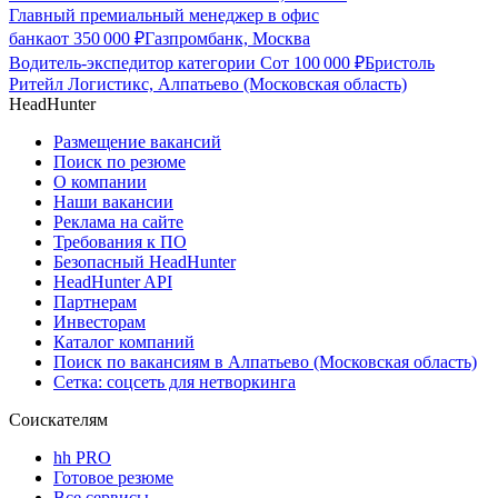
Главный премиальный менеджер в офис
банка
от
350 000
₽
Газпромбанк, Москва
Водитель-экспедитор категории С
от
100 000
₽
Бристоль
Ритейл Логистикс, Алпатьево (Московская область)
HeadHunter
Размещение вакансий
Поиск по резюме
О компании
Наши вакансии
Реклама на сайте
Требования к ПО
Безопасный HeadHunter
HeadHunter API
Партнерам
Инвесторам
Каталог компаний
Поиск по вакансиям в Алпатьево (Московская область)
Сетка: соцсеть для нетворкинга
Соискателям
hh PRO
Готовое резюме
Все сервисы