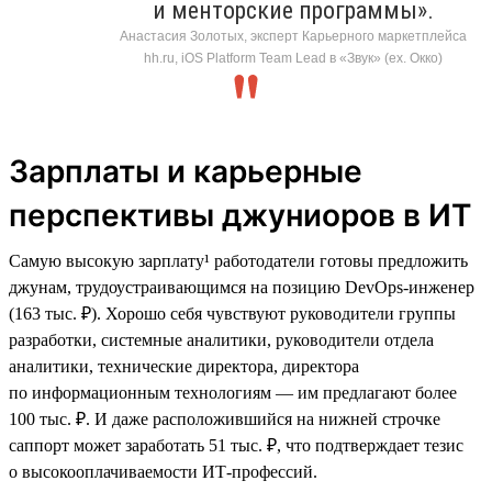
и менторские программы».
Анастасия Золотых, эксперт Карьерного маркетплейса
hh.ru, iOS Platform Team Lead в «Звук» (ex. Окко)
Зарплаты и карьерные
перспективы джуниоров в ИТ
Самую высокую зарплату¹ работодатели готовы предложить
джунам, трудоустраивающимся на позицию DevOps-инженер
(163 тыс. ₽). Хорошо себя чувствуют руководители группы
разработки, системные аналитики, руководители отдела
аналитики, технические директора, директора
по информационным технологиям — им предлагают более
100 тыс. ₽. И даже расположившийся на нижней строчке
саппорт может заработать 51 тыс. ₽, что подтверждает тезис
о высокооплачиваемости ИТ-профессий.