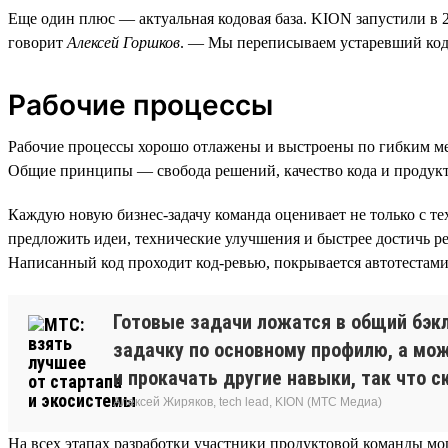
Еще один плюс — актуальная кодовая база. KION запустили в 20
говорит
Алексей Горшков
. — Мы переписываем устаревший код
Рабочие процессы
Рабочие процессы хорошо отлажены и выстроены по гибким м
Общие принципы — свобода решений, качество кода и продук
Каждую новую бизнес-задачу команда оценивает не только с тех
предложить идеи, технические улучшения и быстрее достичь р
Написанный код проходит код-ревью, покрывается автотестам
Готовые задачи ложатся в общий бэкл
задачку по основному профилю, а мож
и прокачать другие навыки, так что с
Алексей Жиряков, tech lead, KION (МТС Медиа)
На всех этапах разработки участники продуктовой команды мог