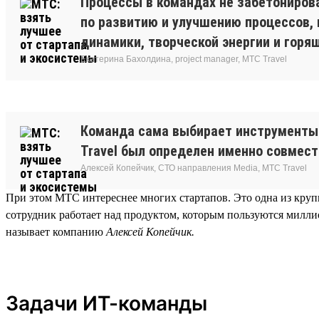
Процессы в командах не забетонирова
по развитию и улучшению процессов,
динамики, творческой энергии и горящ
Екатерина Бахолдина, project manager, МТС Travel
Команда сама выбирает инструменты 
Travel был определен именно совмес
Алексей Копейчик, СТО направления Media, МТС Travel
При этом МТС интереснее многих стартапов. Это одна из круп
сотрудник работает над продуктом, которым пользуются милли
называет компанию
Алексей Копейчик.
Задачи ИТ-команды