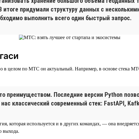
рганизовать хранение большого объема геоданных 
В итоге придумали структуру данных с нескольким
обходимо выполнить всего один быстрый запрос.
гаси
о в целом по МТС он актуальный. Например, в основе стека МТС T
это преимуществом. Последние версии Python позв
ас классический современный стек: FastAPI, Kafka
ия, которая используется и в других командах, — она внедряет
о выхода.