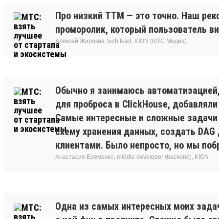
Про низкий TTM — это точно. Наш реко
проморолик, который пользователь ви
Алексей Жиряков, tech lead, KION (МТС Медиа)
Обычно я занимаюсь автоматизацией,
для проброса в ClickHouse, добавляли
Самые интересные и сложные задачи 
схему хранения данных, создать DAG 
клиентами. Было непросто, но мы поб
Анастасия Еременко, middle developer (backend), KION
Одна из самых интересных моих задач