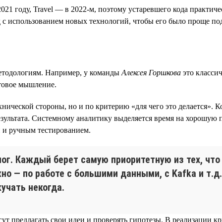
21 году, Travel — в 2022-м, поэтому устаревшего кода практичес
 с использованием новых технологий, чтобы его было проще по
етодологиям. Например, у команды
Алексея Горшкова
это классич
товое мышление.
нической стороны, но и по критерию «для чего это делается». К
езультата. Системному аналитику выделяется время на хорошую 
и и ручным тестированием.
ог. Каждый берет самую приоритетную из тех, чт
но — по работе с большими данными, с Kafka и т.д
кучать некогда.
ут предлагать свои идеи и проверять гипотезы. В реализации к