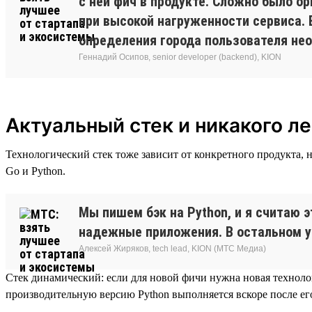
с ней фич в продукте. Сложно было о
при высокой нагруженности сервиса. 
определения города пользователя не
Геннадий Осипов, senior developer (backend), KION
Актуальный стек и никакого ле
Технологический стек тоже зависит от конкретного продукта, н
Go и Python.
Мы пишем бэк на Python, и я считаю 
надежные приложения. В остальном у н
Алексей Жиряков, tech lead, KION (МТС Медиа)
Стек динамический: если для новой фичи нужна новая технолог
производительную версию Python выполняется вскоре после ег