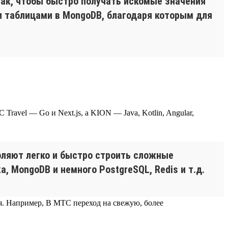
так, чтобы быстро получать искомые значения
и таблицами в MongoDB, благодаря которым для
ravel — Go и Next.js, а KION — Java, Kotlin, Angular,
оляют легко и быстро строить сложные
, MongoDB и немного PostgreSQL, Redis и т.д.
ся. Например, В МТС переход на свежую, более