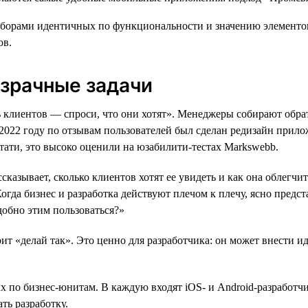
орами идентичных по функциональности и значению элементов. 
ов.
озрачные задачи
клиентов — спроси, что они хотят». Менеджеры собирают обрат
2022 году по отзывам пользователей был сделан редизайн прил
тати, это высоко оценили на юзабилити-тестах Markswebb.
ссказывает, сколько клиентов хотят ее увидеть и как она облегч
гда бизнес и разработка действуют плечом к плечу, ясно предст
добно этим пользоваться?»
орит «делай так». Это ценно для разработчика: он может внести и
 по бизнес-юнитам. В каждую входят iOS- и Android-разработчи
ть разработку.