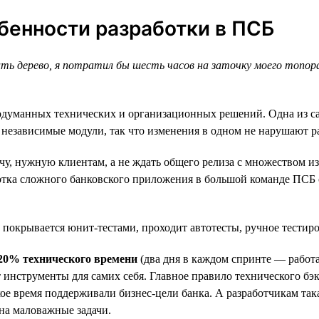
обенности разработки в ПСБ
ить дерево, я потратил бы шесть часов на заточку моего топор
продуманных технических и организационных решений. Одна из 
 независимые модули, так что изменения в одном не нарушают р
у, нужную клиентам, а не ждать общего релиза с множеством из
отка сложного банковского приложения в большой команде ПСБ с
 покрывается юнит-тестами, проходит автотесты, ручное тестиро
20% технического времени
(два дня в каждом спринте — работа
т инструменты для самих себя. Главное правило технического б
ское время поддерживали бизнес-цели банка. А разработчикам та
 на маловажные задачи.