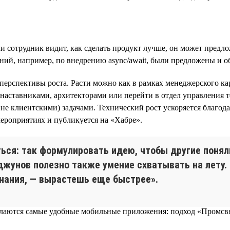
 сотрудник видит, как сделать продукт лучше, он может предло
ений, например, по внедрению async/await, были предложены и 
ерспективы роста. Расти можно как в рамках менеджерского кар
и-наставниками, архитекторами или перейти в отдел управления
е клиентскими) задачами. Технический рост ускоряется благод
ероприятиях и публикуется на «Хабре».
ся: так формулировать идею, чтобы другие понял
джунов полезно также умение схватывать на лету. 
нания, — вырастешь еще быстрее».