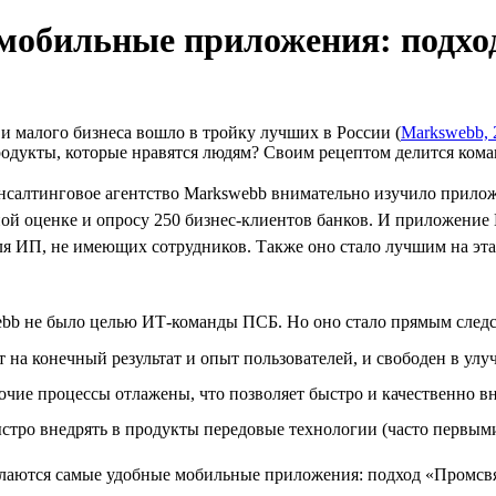
 мобильные приложения: подхо
и малого бизнеса вошло в тройку лучших в России (
Markswebb, 
одукты, которые нравятся людям? Своим рецептом делится кома
консалтинговое агентство Markswebb внимательно изучило прило
ной оценке и опросу 250 бизнес-клиентов банков. И приложение 
ля ИП, не имеющих сотрудников. Также оно стало лучшим на эта
webb не было целью ИТ-команды ПСБ. Но оно стало прямым следс
т на конечный результат и опыт пользователей, и свободен в ул
очие процессы отлажены, что позволяет быстро и качественно в
ыстро внедрять в продукты передовые технологии (часто первыми