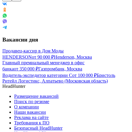
Вакансии дня
Продавец-кассир в Дом Моды
HENDERSON
от
90 000
₽
Henderson, Москва
Главный премиальный менеджер в офис
банка
от
350 000
₽
Газпромбанк, Москва
Водитель-экспедитор категории С
от
100 000
₽
Бристоль
Ритейл Логистикс, Алпатьево (Московская область)
HeadHunter
Размещение вакансий
Поиск по резюме
О компании
Наши вакансии
Реклама на сайте
Требования к ПО
Безопасный HeadHunter