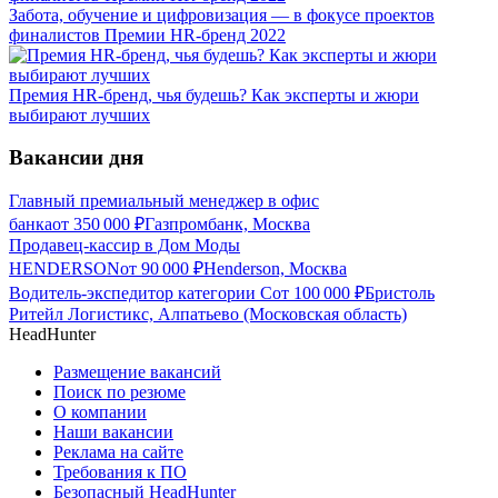
Забота, обучение и цифровизация — в фокусе проектов
финалистов Премии HR-бренд 2022
Премия HR-бренд, чья будешь? Как эксперты и жюри
выбирают лучших
Вакансии дня
Главный премиальный менеджер в офис
банка
от
350 000
₽
Газпромбанк, Москва
Продавец-кассир в Дом Моды
HENDERSON
от
90 000
₽
Henderson, Москва
Водитель-экспедитор категории С
от
100 000
₽
Бристоль
Ритейл Логистикс, Алпатьево (Московская область)
HeadHunter
Размещение вакансий
Поиск по резюме
О компании
Наши вакансии
Реклама на сайте
Требования к ПО
Безопасный HeadHunter