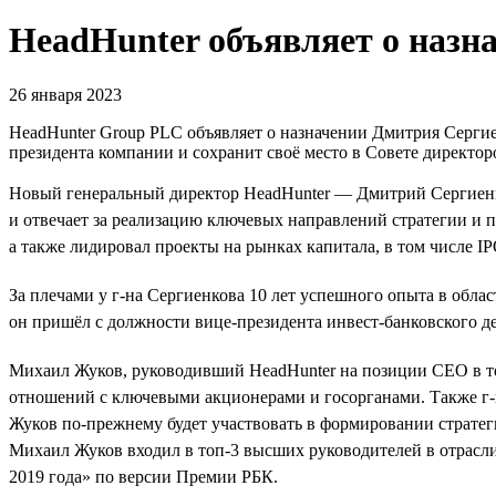
HeadHunter объявляет о наз
26 января 2023
HeadHunter Group PLC объявляет о назначении Дмитрия Сергие
президента компании и сохранит своё место в Совете директоро
Новый генеральный директор HeadHunter — Дмитрий Сергиенков
и отвечает за реализацию ключевых направлений стратегии и 
а также лидировал проекты на рынках капитала, в том числе IP
За плечами у г-на Сергиенкова 10 лет успешного опыта в обла
он пришёл с должности вице-президента инвест-банковского д
Михаил Жуков, руководивший HeadHunter на позиции CEO в теч
отношений с ключевыми акционерами и госорганами. Также г-
Жуков по-прежнему будет участвовать в формировании стратеги
Михаил Жуков входил в топ-3 высших руководителей в отрасли
2019 года» по версии Премии РБК.