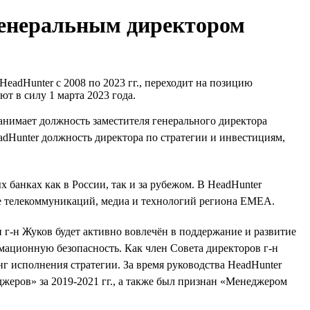
генеральным директором
adHunter с 2008 по 2023 гг., переходит на позицию
т в силу 1 марта 2023 года.
анимает должность заместителя генерального директора
adHunter должность директора по стратегии и инвестициям,
 банках как в России, так и за рубежом. В HeadHunter
оре телекоммуникаций, медиа и технологий региона EMEA.
 г-н Жуков будет активно вовлечён в поддержание и развитие
ационную безопасность. Как член Совета директоров г-н
г исполнения стратегии. За время руководства HeadHunter
еров» за 2019-2021 гг., а также был признан «Менеджером