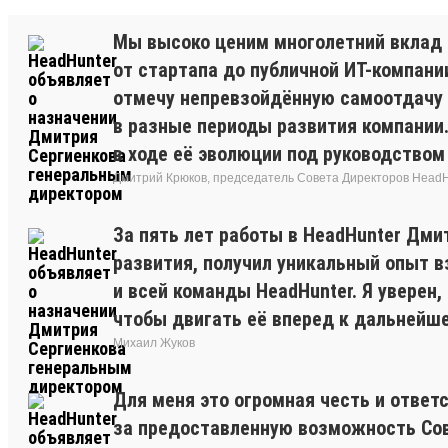
Мы высоко ценим многолетний вклад 
от стартапа до публичной ИТ-компани
отмечу непревзойдённую самоотдачу 
в разные периоды развития компании.
в ходе её эволюции под руководством
Дмитрий Крюков, председатель Совета Директоров HeadH
За пять лет работы в HeadHunter Дми
развития, получил уникальный опыт 
и всей команды HeadHunter. Я увере
чтобы двигать её вперед к дальнейше
Михаил Жуков
Для меня это огромная честь и ответ
за предоставленную возможность Сов