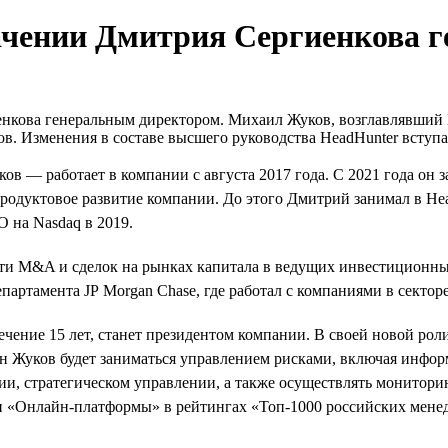
начении Дмитрия Сергиенкова 
нкова генеральным директором. Михаил Жуков, возглавлявший He
в. Изменения в составе высшего руководства HeadHunter вступаю
 — работает в компании с августа 2017 года. C 2021 года он з
продуктовое развитие компании. До этого Дмитрий занимал в He
O на Nasdaq в 2019.
сти M&A и сделок на рынках капитала в ведущих инвестиционных
епартамента JP Morgan Chase, где работал с компаниями в сект
ение 15 лет, станет президентом компании. В своей новой роли
н Жуков будет заниматься управлением рисками, включая информ
и, стратегическом управлении, а также осуществлять мониторин
 «Онлайн-платформы» в рейтингах «Топ-1000 российских менедж