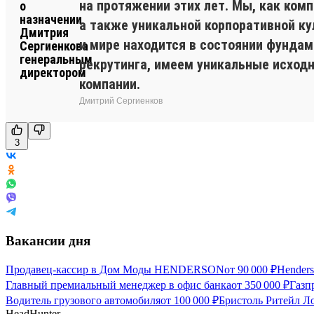
на протяжении этих лет. Мы, как ком
а также уникальной корпоративной к
и мире находится в состоянии фундам
рекрутинга, имеем уникальные исход
компании.
Дмитрий Сергиенков
3
Вакансии дня
Продавец-кассир в Дом Моды HENDERSON
от
90 000
₽
Hender
Главный премиальный менеджер в офис банка
от
350 000
₽
Газп
Водитель грузового автомобиля
от
100 000
₽
Бристоль Ритейл Ло
HeadHunter