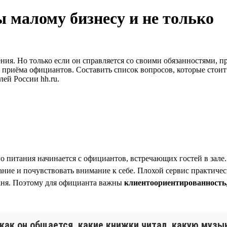
 малому бизнесу и не только
ия. Но только если он справляется со своими обязанностями, п
и приёма официантов. Составить список вопросов, которые стоит
ей России hh.ru.
го питания начинается с официантов, встречающих гостей в зале
ние и почувствовать внимание к себе. Плохой сервис практическ
ухня. Поэтому для официанта важны
клиентоориентированность
как он общается, какие книжки читал, какую музыку