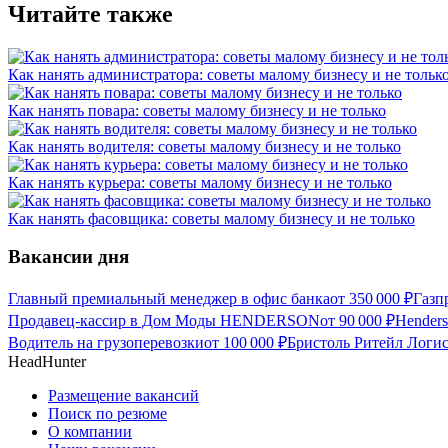
Читайте также
Как нанять администратора: советы малому бизнесу и не тольк
Как нанять повара: советы малому бизнесу и не только
Как нанять водителя: советы малому бизнесу и не только
Как нанять курьера: советы малому бизнесу и не только
Как нанять фасовщика: советы малому бизнесу и не только
Вакансии дня
Главный премиальный менеджер в офис банка
от
350 000
₽
Газп
Продавец-кассир в Дом Моды HENDERSON
от
90 000
₽
Hender
Водитель на грузоперевозки
от
100 000
₽
Бристоль Ритейл Логис
HeadHunter
Размещение вакансий
Поиск по резюме
О компании