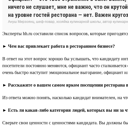
ничего не слушает, мне не важно, что он круто
на уровне гостей ресторана — нет. Важен кругозо
Ануш Мирзоянц, шеф-повар, хозяйка кулинарной школы, автор кулинарн
Эксперты hh.ru составили список вопросов, которые пригодятс
► Чем вас привлекает работа в ресторанном бизнесе?
В ответ на этот вопрос хорошо бы услышать, что кандидату ин
посетители постоянно меняются, официант часто сталкивается
очень быстро наступит эмоциональное выгорание, официант или
► Расскажите о вашем самом ярком посещении ресторана в 
Из ответа можно понять, насколько кандидат внимателен, на чт
► Есть ли какая-либо категория людей, которых вы ни за ч
Сверьте свои ценности с ценностями кандидата. Вы должны бы