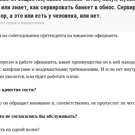
й или знает, как сервировать банкет в обнос. Серв
р, а это или есть у человека, или нет.
ого проекта #карантинeat
я на собеседовании претендента на вакансию официанта.
тересно в работе официанта, какие преимущества он в ней наход
 с конфликтами и неадекватными требованиями. И если нет вну
 уволится, или будет работать плохо.
качестве гостя?
о он обращает внимание и, соответственно, не пропустит ли чего
то не согласились бы обслуживать?
ть на одной волне!