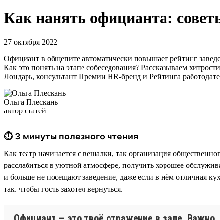
Как нанять официанта: советы
27 октября 2022
Официант в общепите автоматически повышает рейтинг заведен
Как это понять на этапе собеседования? Рассказываем хитрост
Лондарь, консультант Премии HR-бренд и Рейтинга работодател
Ольга Плескань
автор статей
⏱ 3 минуты полезного чтения
Как театр начинается с вешалки, так организация общественно
расслабиться в уютной атмосфере, получить хорошее обслужива
и больше не посещают заведение, даже если в нём отличная к
так, чтобы гость захотел вернуться.
Официант — это твоё отражение в зале. Важно, 