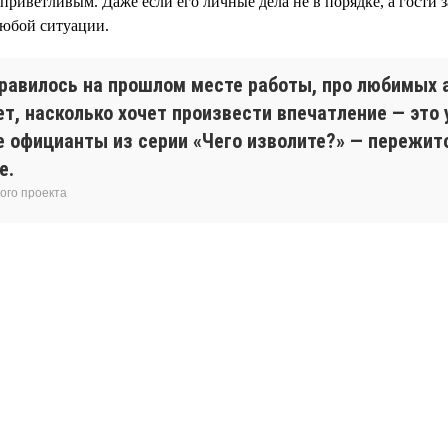
иветливым. Даже если его личные дела не в порядке, а гости з
любой ситуации.
равилось на прошлом месте работы, про любимых а
ет, насколько хочет произвести впечатление — это
 официанты из серии «Чего изволите?» — пережиток
е.
ого проекта