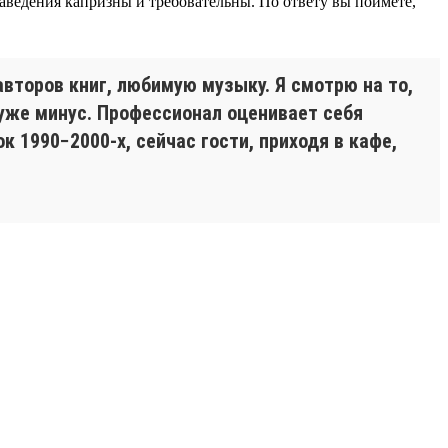
аведения капризны и требовательны. По ответу вы поймёте,
второв книг, любимую музыку. Я смотрю на то,
 уже минус. Профессионал оценивает себя
 1990−2000-х, сейчас гости, приходя в кафе,