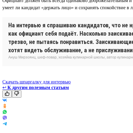
Официант должен быть всегда одинаково доброжелательным и пр
умеет ли кандидат «держать лицо» и сохранять спокойствие в 
На интервью я спрашиваю кандидатов, что не н
как официант себя подаёт. Насколько заискива
трезво, не пытаясь понравиться. Заискивающие
хотят видеть обслуживание, а не прислуживани
Ануш Мирзоянц, шеф-повар, хозяйка кулинарной школы, автор кулинарн
Скачать шпаргалку для интервью
↩
К другим полезным статьям