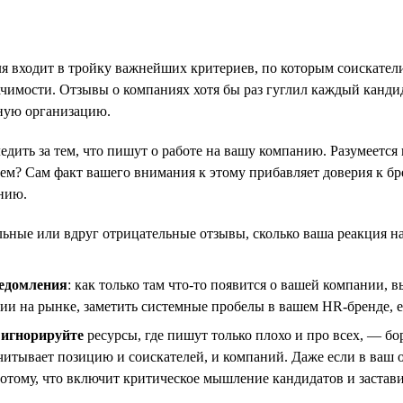
я входит в тройку важнейших критериев, по которым соискател
ачимости. Отзывы о компаниях хотя бы раз гуглил каждый кандид
иную организацию.
едить за тем, что пишут о работе на вашу компанию. Разумеется 
м? Сам факт вашего внимания к этому прибавляет доверия к брен
нию.
льные или вдруг отрицательные отзывы, сколько ваша реакция н
едомления
: как только там что-то появится о вашей компании, в
ии на рынке, заметить системные пробелы в вашем HR-бренде, ес
о
игнорируйте
ресурсы, где пишут только плохо и про всех, — бор
читывает позицию и соискателей, и компаний. Даже если в ваш о
потому, что включит критическое мышление кандидатов и заставит