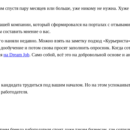
ом спустя пару месяцев или больше, уже никому не нужна. Хуже
ашей компании, который сформировался на порталах с отзывами.
 составить мнение о вас.
ого наняли недавно. Можно взять на заметку подход «Курьериста
дообучение и потом снова просят заполнить опросник. Когда со
ля
на Dream Job
. Само собой, всё это на добровольной основе и 
кандидата трудиться под вашим началом. Но на этом успокаиват
 работодателя.
тием бренда работодателя стоит даже таким бизнесам, где сотр