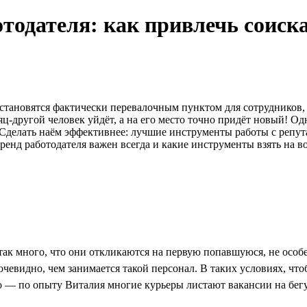
тодателя: как привлечь соиск
 становятся фактически перевалочным пунктом для сотрудников
яц-другой человек уйдёт, а на его место точно придёт новый! Од
Сделать наём эффективнее: лучшие инструменты работы с репута
енд работодателя важен всегда и какие инструменты взять на во
ак много, что они откликаются на первую попавшуюся, не особе
чевидно, чем занимается такой персонал. В таких условиях, ч
о — по опыту Виталия многие курьеры листают вакансии на бегу