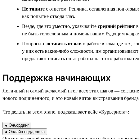
Не тяните
с ответом. Реплика, оставленная под отзыв
как попытке отвода глаз.
Везде, где это уместно, указывайте
средний рейтинг
в
не быть голословным и помочь вашим будущим кадрам
Попросите
оставить отзыв
о работе в команде тех, к
у них есть какие-либо сложности, им организовывают 
предлагают описать опыт работы на этого работодате
Поддержка начинающих
Логичный и самый желаемый итог всех этих шагов — согласие 
нового подчинённого, и это новый виток выстраивания бренда
Что делать на этом этапе, подсказывает кейс «Курьериста»:
● Онбординг
● Онлайн-поддержка
Опыт курьерской компании показывает, что работать с восприя