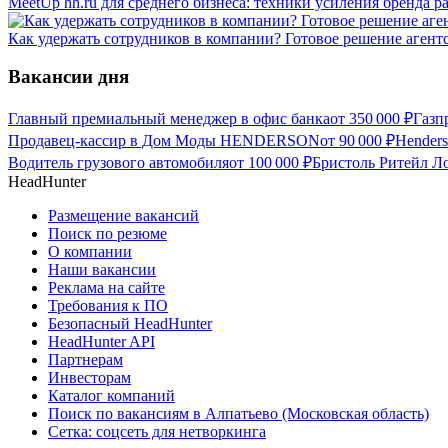
MeetUp hh.ru для среднего бизнеса: техники усиления бренда р
Как удержать сотрудников в компании? Готовое решение агент
Вакансии дня
Главный премиальный менеджер в офис банка
от
350 000
₽
Газп
Продавец-кассир в Дом Моды HENDERSON
от
90 000
₽
Hender
Водитель грузового автомобиля
от
100 000
₽
Бристоль Ритейл Ло
HeadHunter
Размещение вакансий
Поиск по резюме
О компании
Наши вакансии
Реклама на сайте
Требования к ПО
Безопасный HeadHunter
HeadHunter API
Партнерам
Инвесторам
Каталог компаний
Поиск по вакансиям в Алпатьево (Московская область)
Сетка: соцсеть для нетворкинга