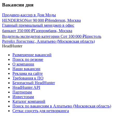
Вакансии дня
Продавец-кассир в Дом Моды
HENDERSON
от
90 000
₽
Henderson, Москва
Главный премиальный менеджер в офис
банка
от
350 000
₽
Газпромбанк, Москва
Водитель-экспедитор категории С
от
100 000
₽
Бристоль
Ритейл Логистикс, Алпатьево (Московская область)
HeadHunter
Размещение вакансий
Поиск по резюме
О компании
Наши вакансии
Реклама на сайте
Требования к ПО
Безопасный HeadHunter
HeadHunter API
Партнерам
Инвесторам
Каталог компаний
Поиск по вакансиям в Алпатьево (Московская область)
Сетка: соцсеть для нетворкинга