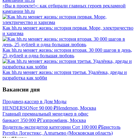
«Вы в проекте!»: как отбирали главных героев рекламной
кампании hh.ru
Как hh.ru меняет жизнь: история первая. Море, электричество
и харизма
Как hh.ru меняет жизнь: история вторая. 30 000 шагов в день,
25 дублей и одна большая любовь
Как hh.ru меняет жизнь: история третья. Удалёнка, дреды и
разработка как хобби
Вакансии дня
Продавец-кассир в Дом Моды
HENDERSON
от
90 000
₽
Henderson, Москва
Главный премиальный менеджер в офис
банка
от
350 000
₽
Газпромбанк, Москва
Водитель-экспедитор категории С
от
100 000
₽
Бристоль
Ритейл Логистикс, Алпатьево (Московская область)