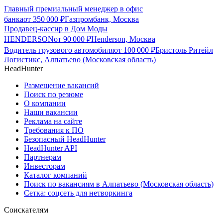
Главный премиальный менеджер в офис
банка
от
350 000
₽
Газпромбанк, Москва
Продавец-кассир в Дом Моды
HENDERSON
от
90 000
₽
Henderson, Москва
Водитель грузового автомобиля
от
100 000
₽
Бристоль Ритейл
Логистикс, Алпатьево (Московская область)
HeadHunter
Размещение вакансий
Поиск по резюме
О компании
Наши вакансии
Реклама на сайте
Требования к ПО
Безопасный HeadHunter
HeadHunter API
Партнерам
Инвесторам
Каталог компаний
Поиск по вакансиям в Алпатьево (Московская область)
Сетка: соцсеть для нетворкинга
Соискателям