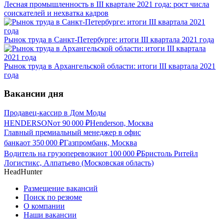
Лесная промышленность в III квартале 2021 года: рост числа
соискателей и нехватка кадров
Рынок труда в Санкт-Петербурге: итоги III квартала 2021 года
Рынок труда в Архангельской области: итоги III квартала 2021
года
Вакансии дня
Продавец-кассир в Дом Моды
HENDERSON
от
90 000
₽
Henderson, Москва
Главный премиальный менеджер в офис
банка
от
350 000
₽
Газпромбанк, Москва
Водитель на грузоперевозки
от
100 000
₽
Бристоль Ритейл
Логистикс, Алпатьево (Московская область)
HeadHunter
Размещение вакансий
Поиск по резюме
О компании
Наши вакансии