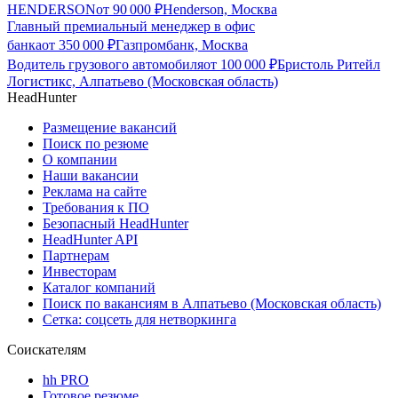
HENDERSON
от
90 000
₽
Henderson, Москва
Главный премиальный менеджер в офис
банка
от
350 000
₽
Газпромбанк, Москва
Водитель грузового автомобиля
от
100 000
₽
Бристоль Ритейл
Логистикс, Алпатьево (Московская область)
HeadHunter
Размещение вакансий
Поиск по резюме
О компании
Наши вакансии
Реклама на сайте
Требования к ПО
Безопасный HeadHunter
HeadHunter API
Партнерам
Инвесторам
Каталог компаний
Поиск по вакансиям в Алпатьево (Московская область)
Сетка: соцсеть для нетворкинга
Соискателям
hh PRO
Готовое резюме