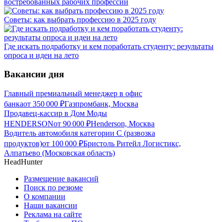
востребованных рабочих профессий
Советы: как выбрать профессию в 2025 году
Где искать подработку и кем поработать студенту: результаты
опроса и идеи на лето
Вакансии дня
Главный премиальный менеджер в офис
банка
от
350 000
₽
Газпромбанк, Москва
Продавец-кассир в Дом Моды
HENDERSON
от
90 000
₽
Henderson, Москва
Водитель автомобиля категории C (развозка
продуктов)
от
100 000
₽
Бристоль Ритейл Логистикс,
Алпатьево (Московская область)
HeadHunter
Размещение вакансий
Поиск по резюме
О компании
Наши вакансии
Реклама на сайте