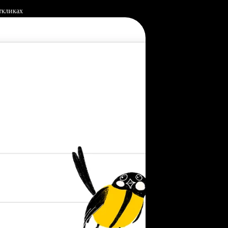
ткликах