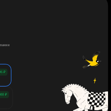
мпании
96
₽
088
₽