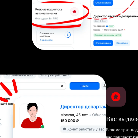
Вас выделя
Резюме ярко под
вас пригласят р