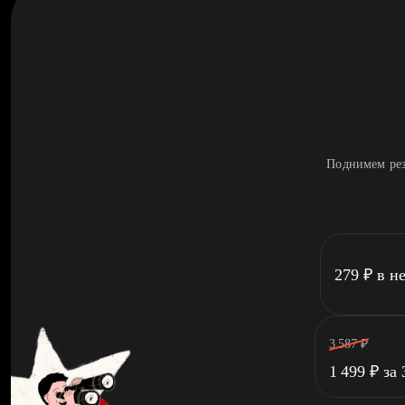
Поднимем рез
279
₽
в н
3 587
₽
1 499
₽
за 