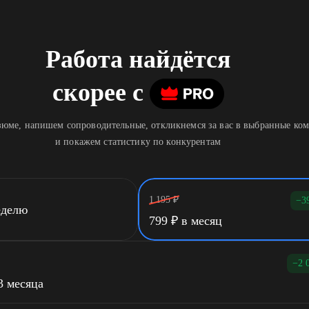
Работа найдётся
скорее
c
юме, напишем сопроводительные, откликнемся за вас в выбранные ко
и покажем статистику по конкурентам
1 195
₽
−3
еделю
799
₽
в месяц
−2 
3 месяца